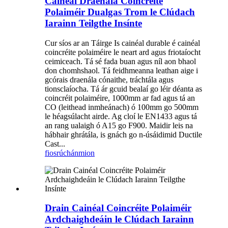
Cainéal Draenála Coincréite
Polaiméir Dualgas Trom le Clúdach
Iarainn Teilgthe Insínte
Cur síos ar an Táirge Is cainéal durable é cainéal
coincréite polaiméire le neart ard agus friotaíocht
ceimiceach. Tá sé fada buan agus níl aon bhaol
don chomhshaol. Tá feidhmeanna leathan aige i
gcórais draenála cónaithe, tráchtála agus
tionsclaíocha. Tá ár gcuid bealaí go léir déanta as
coincréit polaiméire, 1000mm ar fad agus tá an
CO (leithead inmheánach) ó 100mm go 500mm
le héagsúlacht airde. Ag cloí le EN1433 agus tá
an rang ualaigh ó A15 go F900. Maidir leis na
hábhair ghrátála, is gnách go n-úsáidimid Ductile
Cast...
fiosrúchán
mion
Drain Cainéal Coincréite Polaiméir
Ardchaighdeáin le Clúdach Iarainn