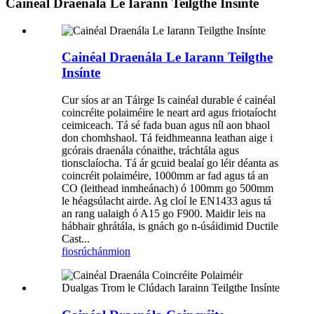
Cainéal Draenála Le Iarann ​​Teilgthe Insínte
Cainéal Draenála Le Iarann ​​Teilgthe
Insínte
Cur síos ar an Táirge Is cainéal durable é cainéal
coincréite polaiméire le neart ard agus friotaíocht
ceimiceach. Tá sé fada buan agus níl aon bhaol
don chomhshaol. Tá feidhmeanna leathan aige i
gcórais draenála cónaithe, tráchtála agus
tionsclaíocha. Tá ár gcuid bealaí go léir déanta as
coincréit polaiméire, 1000mm ar fad agus tá an
CO (leithead inmheánach) ó 100mm go 500mm
le héagsúlacht airde. Ag cloí le EN1433 agus tá
an rang ualaigh ó A15 go F900. Maidir leis na
hábhair ghrátála, is gnách go n-úsáidimid Ductile
Cast...
fiosrúchán
mion