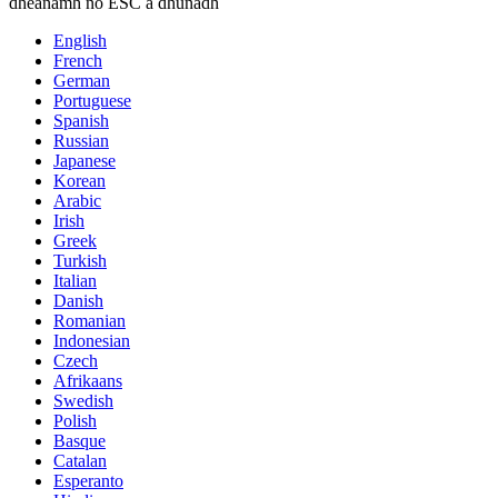
dhéanamh nó ESC a dhúnadh
English
French
German
Portuguese
Spanish
Russian
Japanese
Korean
Arabic
Irish
Greek
Turkish
Italian
Danish
Romanian
Indonesian
Czech
Afrikaans
Swedish
Polish
Basque
Catalan
Esperanto