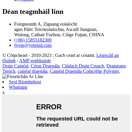
Déan teagmháil linn
Foirgneamh A, Ziguang eolaíocht
agus Páirc Teicneolaíochta, Ascaill Jiangnan,
Wulong, Cathair Fuzhou, Cúige Fujian, CHINA
(+86) 15855182300
fjyete@yeteind.com
© Cóipcheart - 2010-2023 : Gach ceart ar cosaint.
Léarscáil an
tSuímh
-
AMP soghluaiste
Drain Cainéal
,
Córas Draenála
,
Clúdach Drain Cruach
,
Draineann
Trench
,
cainéal draenála
,
Cainéal Draenála Coincréite Polymer
,
Seol Ríomhphost
Whatsapp
x