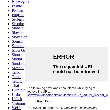
Norwegian
Pashto
Persian
Punjabi
Serbian
Sesotho
Sinhala
Slovak
Slovenian
Somali
Samoan
Scots Gaelic
Shona
Sindhi
Sundanese
Swahili
Tajik
Tamil
Telugu
Thai
Ukrainian
Urdu
Uzbek
Vietnamese
Welsh