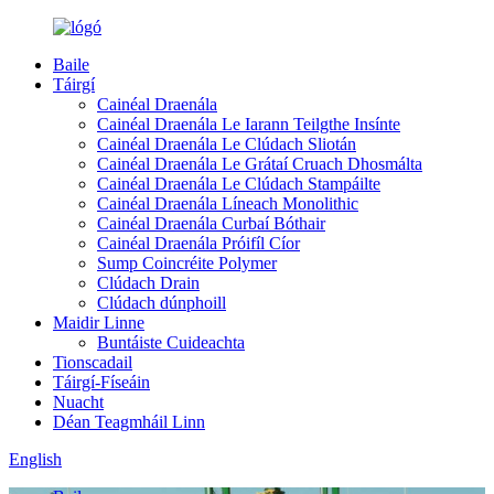
Baile
Táirgí
Cainéal Draenála
Cainéal Draenála Le Iarann ​​Teilgthe Insínte
Cainéal Draenála Le Clúdach Sliotán
Cainéal Draenála Le Grátaí Cruach Dhosmálta
Cainéal Draenála Le Clúdach Stampáilte
Cainéal Draenála Líneach Monolithic
Cainéal Draenála Curbaí Bóthair
Cainéal Draenála Próifíl Cíor
Sump Coincréite Polymer
Clúdach Drain
Clúdach dúnphoill
Maidir Linne
Buntáiste Cuideachta
Tionscadail
Táirgí-Físeáin
Nuacht
Déan Teagmháil Linn
English