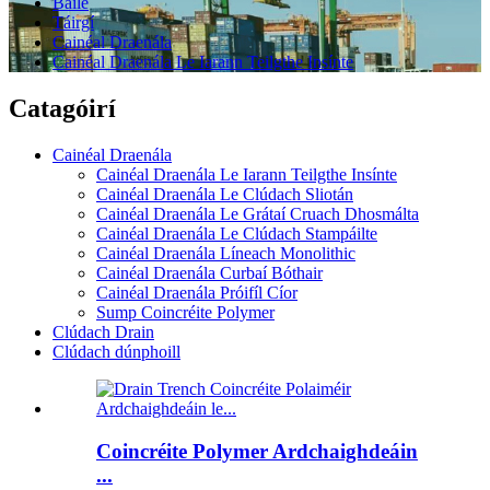
Baile
Táirgí
Cainéal Draenála
Cainéal Draenála Le Iarann ​​Teilgthe Insínte
Catagóirí
Cainéal Draenála
Cainéal Draenála Le Iarann ​​Teilgthe Insínte
Cainéal Draenála Le Clúdach Sliotán
Cainéal Draenála Le Grátaí Cruach Dhosmálta
Cainéal Draenála Le Clúdach Stampáilte
Cainéal Draenála Líneach Monolithic
Cainéal Draenála Curbaí Bóthair
Cainéal Draenála Próifíl Cíor
Sump Coincréite Polymer
Clúdach Drain
Clúdach dúnphoill
Coincréite Polymer Ardchaighdeáin
...