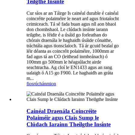
Teilgthe Insínte
Cur síos ar an Táirge Is cainéal durable é cainéal
coincréite polaiméire le neart ard agus friotaíocht
ceimiceach. Tá sé fada buan agus níl aon bhaol
don chomhshaol. Le clúdach insínte iarann ​​
teilgthe, is féidir é a úsáid go forleathan do
chórais draenála le haghaidh úsáide cónaithe,
tráchtála agus tionsclaíoch. Tá ár gcuid bealaí go
léir déanta as coincréit polaiméire, 1000mm ar
fad agus tá an CO (leithead inmheánach) ó
100mm go 500mm le héagsúlacht airde
seachtracha. Ag cloí le EN1433 agus an rang
ualaigh ó A15 go F900. Le haghaidh an gráta
m...
fiosrúchán
mion
Cainéal Draenála Coincréite
Polaiméir agus Clais Sump le
Clúdach Iarainn Theilgthe Insínte